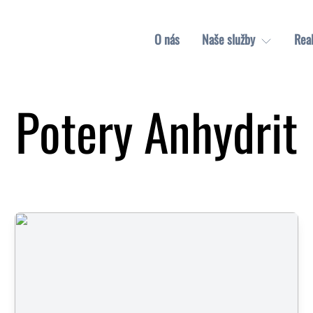
O nás
Naše služby
Real
Potery Anhydrit